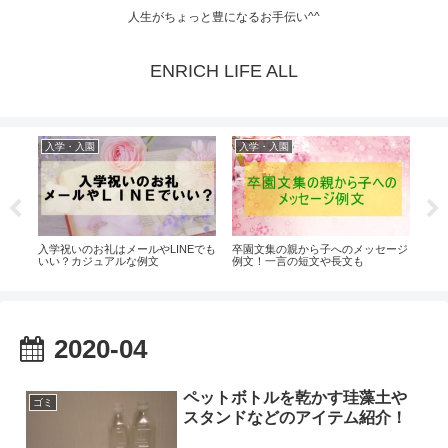
人生がちょっと豊になるお手伝い^^
ENRICH LIFE ALL
入学・入園
入学・入園
入
生の
入学祝いのお礼はメールやLINEでも
卒園文集の親から子へのメッセージ
入学
いい？カジュアルな例文
例文！一言の短文や長文も
要？
介！
2020-04
ペットボトルを乾かす珪藻土や
ゴミ
スタンドなどのアイテム紹介！