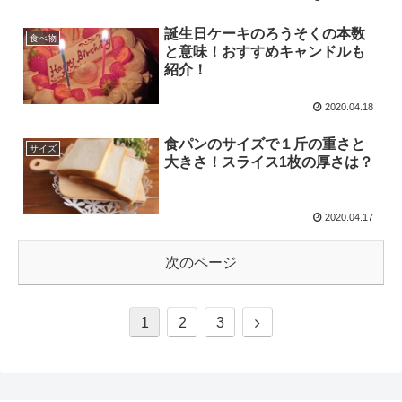
誕生日ケーキのろうそくの本数
食べ物
と意味！おすすめキャンドルも
紹介！
2020.04.18
食パンのサイズで１斤の重さと
サイズ
大きさ！スライス1枚の厚さは？
2020.04.17
次のページ
1
2
3