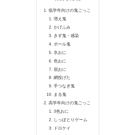
低学年向けの鬼ごっこ
増え鬼
かげふみ
きず鬼・感染
ボール鬼
氷おに
色おに
宿おに
網投げた
手つなぎ鬼
まる鬼
高学年向けの鬼ごっこ
3色おに
しっぽとりゲーム
ドロケイ