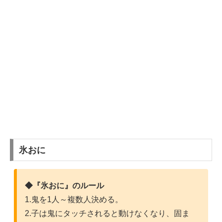
氷おに
◆『氷おに』のルール
1.鬼を1人～複数人決める。
2.子は鬼にタッチされると動けなくなり、固ま