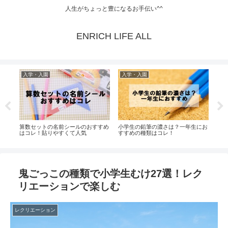
人生がちょっと豊になるお手伝い^^
ENRICH LIFE ALL
入学・入園
入学・入園
入
生の
算数セットの名前シールのおすすめ
小学生の鉛筆の濃さは？一年生にお
住所
はコレ！貼りやすくて人気
すすめの種類はコレ！
入学
鬼ごっこの種類で小学生むけ27選！レク
リエーションで楽しむ
レクリエーション