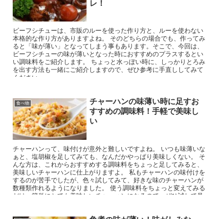
レ！
ビーフシチューは、市販のルーを使った作り方と、ルーを使わない
本格的な作り方がありますよね。 そのどちらの場合でも、作ってみ
ると「味が薄い」となってしまう事もあります。そこで、今回は、
ビーフシチューの味が薄いとなった時におすすめのプラスするとい
い調味料をご紹介します。 ちょっと水っぽい時に、しっかりとろみ
を出す方法も一緒にご紹介しますので、ぜひ参考に手直ししてみて
ください。
チャーハンの味薄い時に足すお
食べ物
すすめの調味料！手軽で美味し
い
チャーハンって、味付けが意外と難しいですよね。 いつも味薄いな
ぁと、塩胡椒を足してみても、なんだかやっぱり美味しくない。 そ
んな方は、これからおすすめする調味料をちょっと足してみると、
美味しいチャーハンに仕上がりますよ。 私もチャーハンの味付けを
するのが苦手でしたが、色々試してみて、好きな味のチャーハンが
数種類作れるようになりました。 使う調味料をちょっと変えてみる
だけ、簡単にとても美味しいチャーハンになるので、ぜひ試して見
てくださいね。