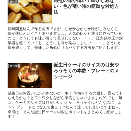
角煮の味が薄い！味がしみな
食べ物
い・色が薄い時の簡単な対処方
法
長時間煮込んで作る角煮ですが、なぜかなかなか味がしみなくて、
味が薄いということありますよね。人気のレシピ通りに作っている
のに、どうしても味が薄くて美味しくない・・・。 圧力鍋や圧力炊
飯器を使っていても、どうにも味が染みこまない・・・。どうにか
味を濃くして、美味しい角煮にリカバリする方法をご紹介します。
誕生日ケーキのサイズの目安や
食べ物
ろうそくの本数・プレートのメ
ッセージ
誕生日のお祝いにかかさないケーキ！ 準備をするの側も、喜んでも
らえるかな？とワクワクしながら準備しちゃいますよね^^ でも、毎
回、ケーキのサイズは何がいいかとか、ろうそくはどんなのにしよ
う？ プレートにはなんて書こう？なんて迷ってしまいますよね～。
今回は、そんな誕生日ケーキの悩むポイントをまとめてご紹介しま
す！