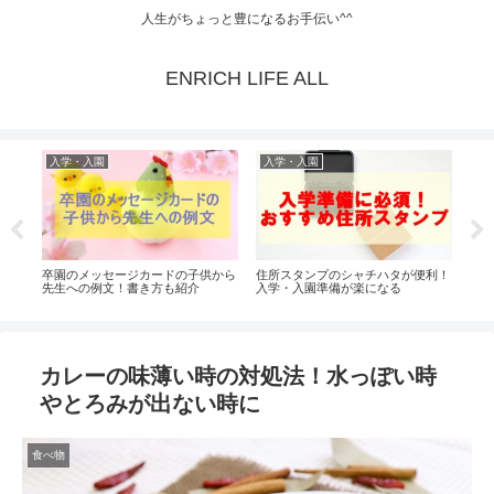
人生がちょっと豊になるお手伝い^^
ENRICH LIFE ALL
入学・入園
入学・入園
入
へ書
卒園のメッセージカードの子供から
住所スタンプのシャチハタが便利！
保育
先生への例文！書き方も紹介
入学・入園準備が楽になる
例文
カレーの味薄い時の対処法！水っぽい時
やとろみが出ない時に
食べ物