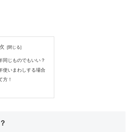
次
年同じものでもいい？
年使いまわしする場合
て方！
？