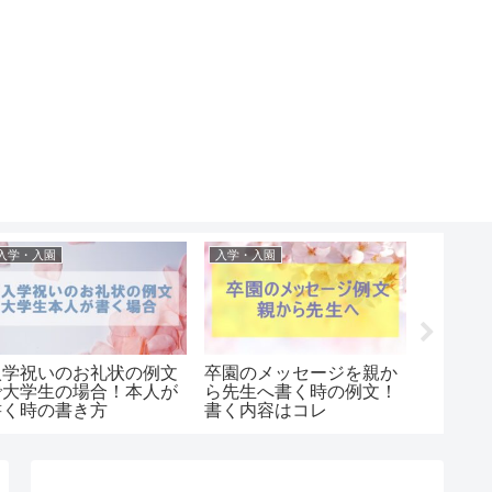
入学・入園
入学・入園
入学・入
入学祝いのお礼状の例文
卒園のメッセージを親か
住所ス
で大学生の場合！本人が
ら先生へ書く時の例文！
タが便
書く時の書き方
書く内容はコレ
備が楽