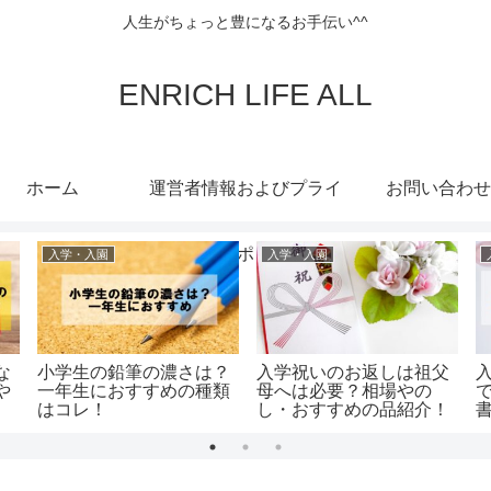
人生がちょっと豊になるお手伝い^^
ENRICH LIFE ALL
ホーム
運営者情報およびプライ
お問い合わせ
バシーポリシー
入学・入園
入学・入園
な
小学生の鉛筆の濃さは？
入学祝いのお返しは祖父
や
一年生におすすめの種類
母へは必要？相場やの
はコレ！
し・おすすめの品紹介！