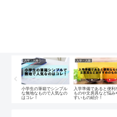
入学・入園
入学・入園
ら子への
小学生の筆箱でシンプル
入学準備であると便利
！一言の
な無地なもので人気なの
ものや文房具など悩み
はコレ！
すいもの紹介！