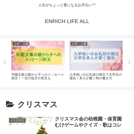
人生がちょっと豊になるお手伝い^^
ENRICH LIFE ALL
入学・入園
入学・入園
入
なも
卒園文集の親から子へのメッセージ
入学祝いのお礼状の例文で大学生の
卒園
例文！一言の短文や長文も
場合！本人が書く時の書き方
く時
クリスマス
クリスマス会の幼稚園・保育園
クリスマス
むけゲームやクイズ・歌はコレ